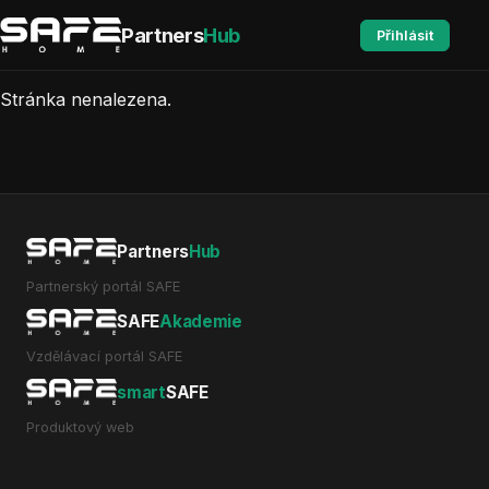
Partners
Hub
Přihlásit
Stránka nenalezena.
Partners
Hub
Partnerský portál SAFE
SAFE
Akademie
Vzdělávací portál SAFE
smart
SAFE
Produktový web