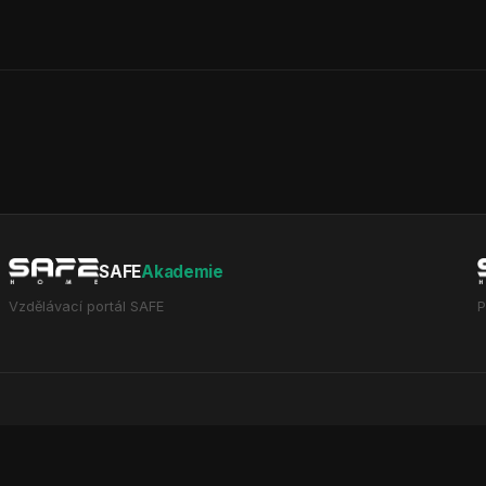
SAFE
Akademie
Vzdělávací portál SAFE
P