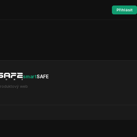
Přihlásit
smart
SAFE
roduktový web