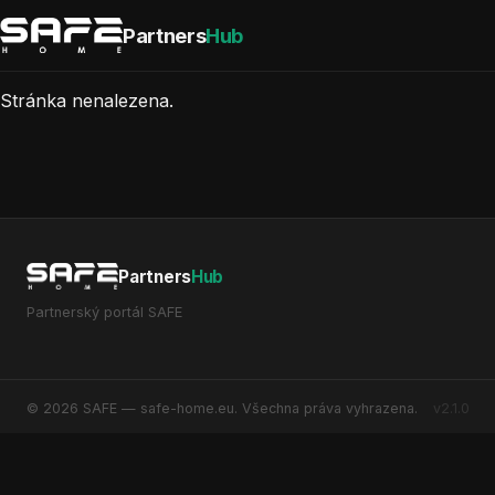
Partners
Hub
Stránka nenalezena.
Partners
Hub
Partnerský portál SAFE
© 2026 SAFE — safe-home.eu. Všechna práva vyhrazena.
v2.1.0